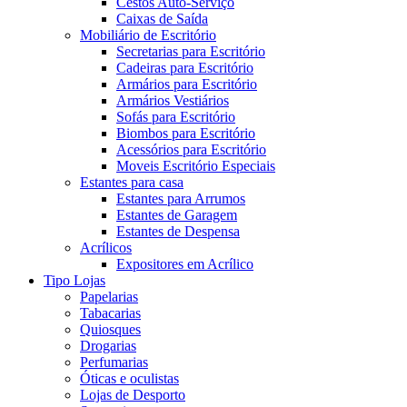
Cestos Auto-Serviço
Caixas de Saída
Mobiliário de Escritório
Secretarias para Escritório
Cadeiras para Escritório
Armários para Escritório
Armários Vestiários
Sofás para Escritório
Biombos para Escritório
Acessórios para Escritório
Moveis Escritório Especiais
Estantes para casa
Estantes para Arrumos
Estantes de Garagem
Estantes de Despensa
Acrílicos
Expositores em Acrílico
Tipo Lojas
Papelarias
Tabacarias
Quiosques
Drogarias
Perfumarias
Óticas e oculistas
Lojas de Desporto